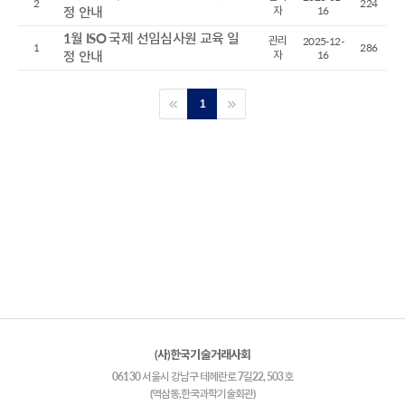
2
224
정 안내
자
16
1월 ISO 국제 선임심사원 교육 일
관리
2025-12-
1
286
정 안내
자
16
1
(사)한국기술거래사회
06130 서울시 강남구 테헤란로 7길22, 503호
(역삼동,한국과학기술회관)