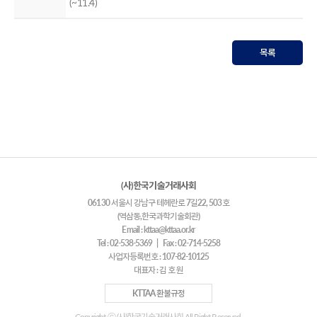
(~11.4)
목록
(사)한국기술거래사회
06130 서울시 강남구 테헤란로 7길22, 503호
(역삼동,한국과학기술회관)
Email : kttaa@kttaa.or.kr
Tel : 02-538-5369 | Fax : 02-714-5258
사업자등록번호 : 107-82-10125
대표자 : 김 호 원
KTTAA 환불규정
Copyright ⓒ (사)한국기술거래사회 All Right Reserved.