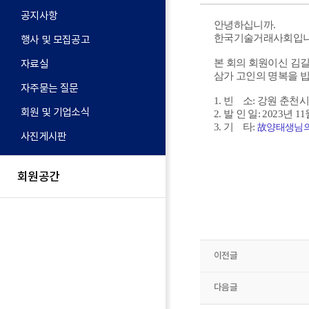
공지사항
안녕하십니까.
한국기술거래사회입니
행사 및 모집공고
자료실
본 회의 회원이신 김
삼가 고인의 명복을 빕
자주묻는 질문
1. 빈 소: 강원 춘천
회원 및 기업소식
2. 발 인 일: 2023년 1
3. 기 타:
故양태생님의 부
사진게시판
회원공간
이전글
다음글