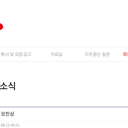
행사 및 모집공고
자료실
자주묻는 질문
회
업소식
사 모친상
-08 11:40:51