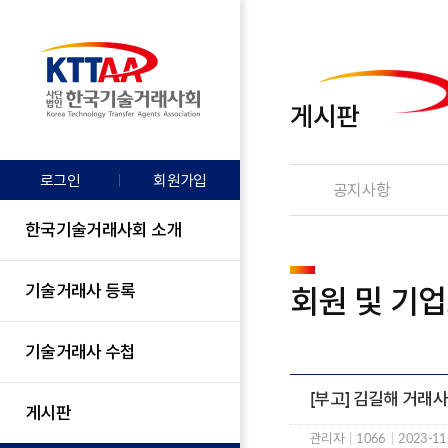
게시판
로그인
회원가입
공지사항
한국기술거래사회 소개
기술거래사 등록
회원 및 기
기술거래사 수첩
[부고] 김길해 거래
게시판
관리자
|
1066
|
2023-11